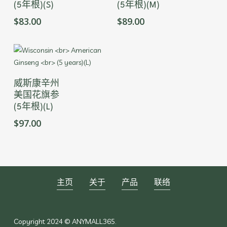
(5年根)(S)
(5年根)(M)
有
有
$
83.00
$
89.00
多
多
种
种
变
变
体。
体。
可
可
本
选择选项
在
在
威斯康辛州
产
产
产
美国花旗参
品
品
品
(5年根)(L)
有
页
页
$
97.00
多
面
面
种
上
上
变
选
选
体。
择
择
可
这
这
在
主页
关于
产品
联络
些
些
产
选
选
品
项
项
页
Copyright 2024 © ANYMALL365.