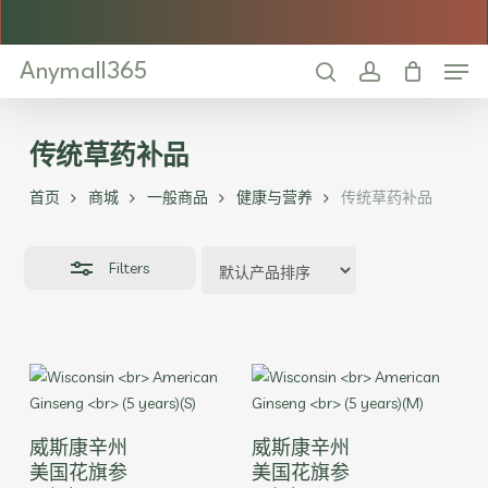
Skip
to
Close
Men
main
Anymall365
Filters
content
search
account
传统草药补品
首页
商城
一般商品
健康与营养
传统草药补品
Filters
本
本
选择选项
选择选项
威斯康辛州
威斯康辛州
产
产
美国花旗参
美国花旗参
品
品